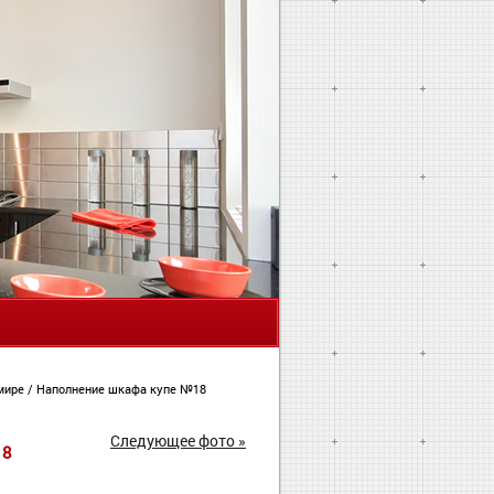
Я
имире
/
Наполнение шкафа купе №18
Следующее фото »
18