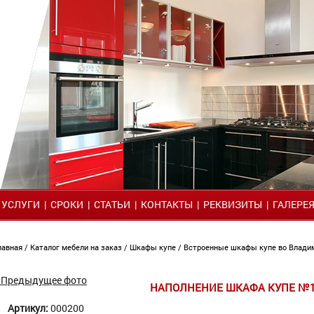
|
УСЛУГИ
|
СРОКИ
|
СТАТЬИ
|
КОНТАКТЫ
|
РЕКВИЗИТЫ
|
ГАЛЕРЕ
лавная
/
Каталог мебели на заказ
/
Шкафы купе
/
Встроенные шкафы купе во Влад
 Предыдущее фото
НАПОЛНЕНИЕ ШКАФА КУПЕ №
Артикул:
000200