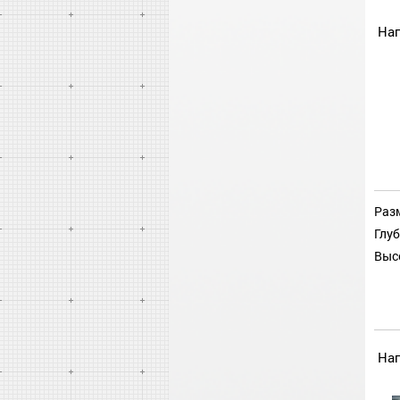
На
Разм
Глуб
Выс
На