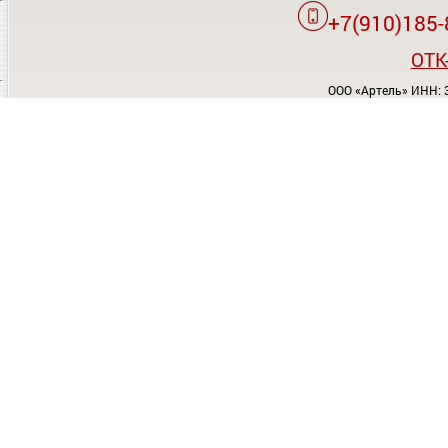
+7(910)185-
OTK
ООО «Артель» ИНН: 