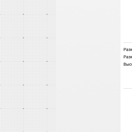
Разм
Разм
Выс