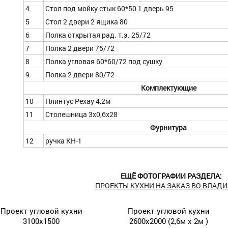
4
Стол под мойку стык 60*50 1 дверь 95
5
Стол 2 двери 2 ящика 80
6
Полка открытая рад. т.э. 25/72
7
Полка 2 двери 75/72
8
Полка угловая 60*60/72 под сушку
9
Полка 2 двери 80/72
Комплектующие
10
Плинтус Рехау 4,2м
11
Столешница 3х0,6х28
Фурнитура
12
ручка КН-1
ЕЩЁ ФОТОГРАФИИ РАЗДЕЛА:
ПРОЕКТЫ КУХНИ НА ЗАКАЗ ВО ВЛАД
Проект угловой кухни
Проект угловой кухни
3100х1500
2600х2000 (2,6м х 2м )