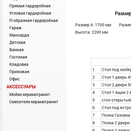
Прямая гардеробная
Разме
Угловая гардеробная
П-образная гардеробная
Размер А: 1700 мм
Разме
Гараж
Высота: 2200 мм
Мансарда
Детская
Ванная
Гостиная
Кладовка
1
Стол под мойку
Прихожая
2
Стол 1 дверь 4
Офис
3
Стол 2 двери 5
АКСЕССУАРЫ
4
Стол 1 ящик 2 
Мойки керамогранит
5
стол открытый 
Смесители керамогранит
6
Стол под встро
7
Полка Газовка
8
Полка 2 двери
9
Полка 2 двери