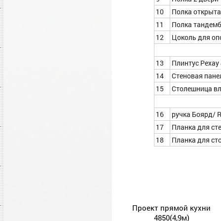
10
Полка открытая
11
Полка тандемб
12
Цоколь для оп
13
Плинтус Рехау 
14
Стеновая пане
15
Столешница вл
16
ручка Боярд/ 
17
Планка для ст
18
Планка для ст
Проект прямой кухни
4850(4,9м)