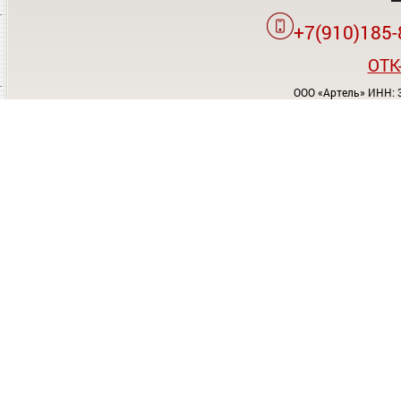
+7(910)185-
OTK
ООО «Артель» ИНН: 