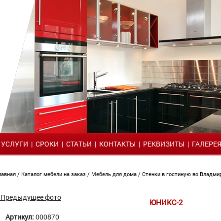
|
УСЛУГИ
|
СРОКИ
|
СТАТЬИ
|
КОНТАКТЫ
|
РЕКВИЗИТЫ
|
ГАЛЕРЕ
лавная
/
Каталог мебели на заказ
/
Мебель для дома
/
Стенки в гостиную во Владм
 Предыдущее фото
ЮНИКС-2
Артикул:
000870