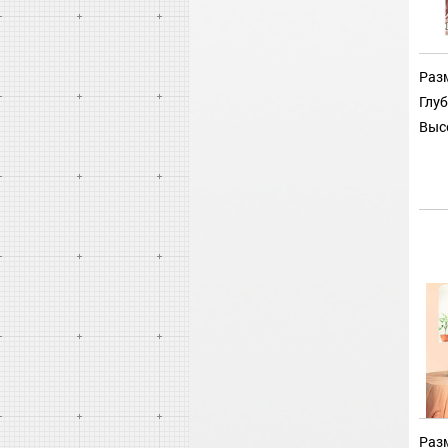
Разм
Глуб
Выс
Разм