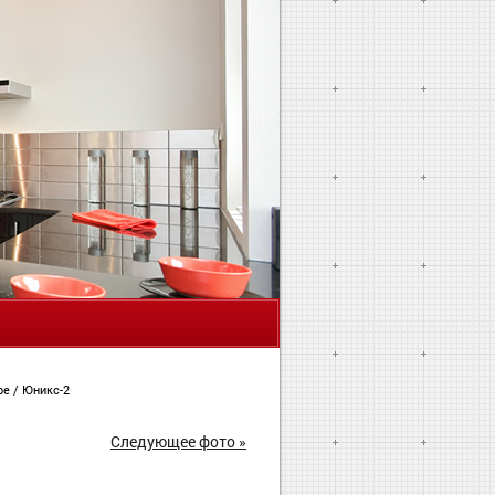
Я
ире
/
Юникс-2
Следующее фото »